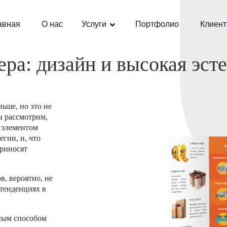
авная
О нас
Услуги
Портфолио
Клиен
ра: дизайн и высокая эст
ьше, но это не
ы рассмотрим,
 элементом
гии, и, что
приносят
, вероятно, не
 тенденциях в
ным способом